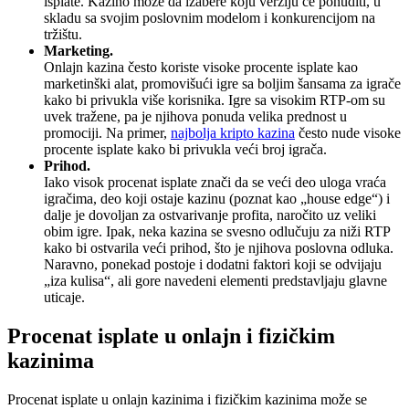
isplate. Kazino može da izabere koju verziju će ponuditi, u
skladu sa svojim poslovnim modelom i konkurencijom na
tržištu.
Marketing.
Onlajn kazina često koriste visoke procente isplate kao
marketinški alat, promovišući igre sa boljim šansama za igrače
kako bi privukla više korisnika. Igre sa visokim RTP-om su
uvek tražene, pa je njihova ponuda velika prednost u
promociji. Na primer,
najbolja kripto kazina
često nude visoke
procente isplate kako bi privukla veći broj igrača.
Prihod.
Iako visok procenat isplate znači da se veći deo uloga vraća
igračima, deo koji ostaje kazinu (poznat kao „house edge“) i
dalje je dovoljan za ostvarivanje profita, naročito uz veliki
obim igre. Ipak, neka kazina se svesno odlučuju za niži RTP
kako bi ostvarila veći prihod, što je njihova poslovna odluka.
Naravno, ponekad postoje i dodatni faktori koji se odvijaju
„iza kulisa“, ali gore navedeni elementi predstavljaju glavne
uticaje.
Procenat isplate u onlajn i fizičkim
kazinima
Procenat isplate u onlajn kazinima i fizičkim kazinima može se