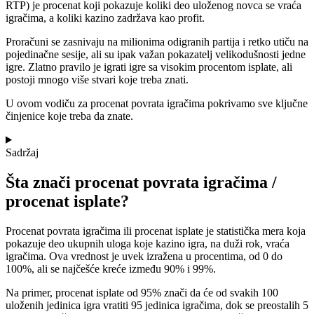
RTP) je procenat koji pokazuje koliki deo uloženog novca se vraća
igračima, a koliki kazino zadržava kao profit.
Proračuni se zasnivaju na milionima odigranih partija i retko utiču na
pojedinačne sesije, ali su ipak važan pokazatelj velikodušnosti jedne
igre. Zlatno pravilo je igrati igre sa visokim procentom isplate, ali
postoji mnogo više stvari koje treba znati.
U ovom vodiču za procenat povrata igračima pokrivamo sve ključne
činjenice koje treba da znate.
Sadržaj
Šta znači procenat povrata igračima /
procenat isplate?
Procenat povrata igračima ili procenat isplate je statistička mera koja
pokazuje deo ukupnih uloga koje kazino igra, na duži rok, vraća
igračima. Ova vrednost je uvek izražena u procentima, od 0 do
100%, ali se najčešće kreće između 90% i 99%.
Na primer, procenat isplate od 95% znači da će od svakih 100
uloženih jedinica igra vratiti 95 jedinica igračima, dok se preostalih 5