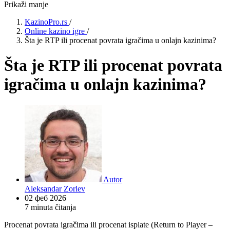
Prikaži manje
KazinoPro.rs
/
Online kazino igre
/
Šta je RTP ili procenat povrata igračima u onlajn kazinima?
Šta je RTP ili procenat povrata
igračima u onlajn kazinima?
Autor
Aleksandar Zorlev
02 феб 2026
7 minuta čitanja
Procenat povrata igračima ili procenat isplate (Return to Player –