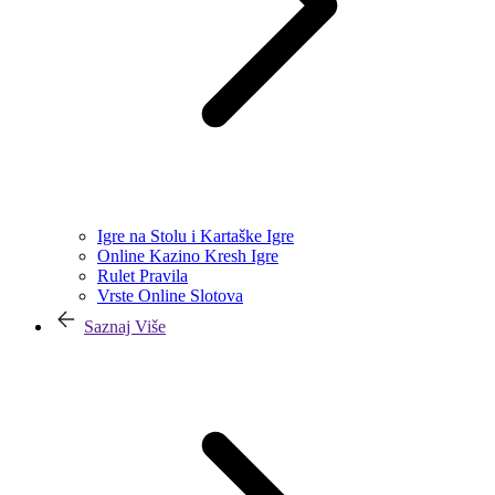
Igre na Stolu i Kartaške Igre
Online Kazino Kresh Igre
Rulet Pravila
Vrste Online Slotova
Saznaj Više