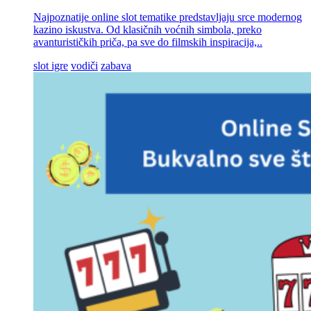
Najpoznatije online slot tematike predstavljaju srce modernog
kazino iskustva. Od klasičnih voćnih simbola, preko
avanturističkih priča, pa sve do filmskih inspiracija,..
slot igre
vodiči
zabava