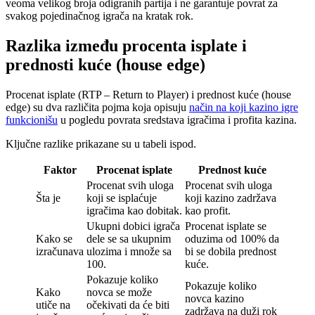
veoma velikog broja odigranih partija i ne garantuje povrat za
svakog pojedinačnog igrača na kratak rok.
Razlika između procenta isplate i
prednosti kuće (house edge)
Procenat isplate (RTP – Return to Player) i prednost kuće (house
edge) su dva različita pojma koja opisuju
način na koji kazino igre
funkcionišu
u pogledu povrata sredstava igračima i profita kazina.
Ključne razlike prikazane su u tabeli ispod.
Faktor
Procenat isplate
Prednost kuće
Procenat svih uloga
Procenat svih uloga
Šta je
koji se isplaćuje
koji kazino zadržava
igračima kao dobitak.
kao profit.
Ukupni dobici igrača
Procenat isplate se
Kako se
dele se sa ukupnim
oduzima od 100% da
izračunava
ulozima i množe sa
bi se dobila prednost
100.
kuće.
Pokazuje koliko
Pokazuje koliko
Kako
novca se može
novca kazino
utiče na
očekivati da će biti
zadržava na duži rok