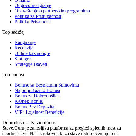
Odgovorno Igranje
Obaveštenje o partnerskim programima
Politika za Pristupačnost
Politika Privatnosti
Top sadržaj
Rangiranje
Recenzije
Online kazino igre
Slot igre
Strategije i saveti
Top bonusi
Bonuse sa Besplatnim Spinovima
Najbolji Kazino Bonusi
Bonus za Dobrodošlicu
Kešbek Bonus
Bonus Bez Depozita
VIP i Lojalnost Beneficije
Dobrodošli na KazinoPro.rs
Stave.Guru je zanesljiva platforma za pregled spletnih mest za
športne stave. Naši strokovnjaki za stave redno ocenjujejo in