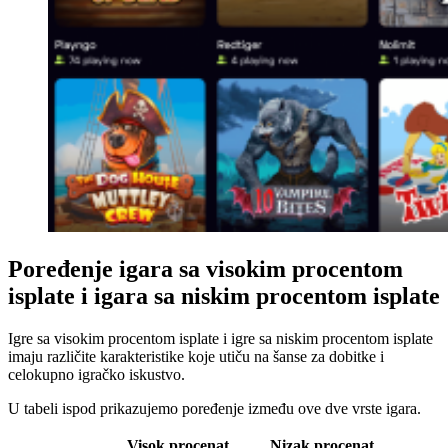
Poređenje igara sa visokim procentom
isplate i igara sa niskim procentom isplate
Igre sa visokim procentom isplate i igre sa niskim procentom isplate
imaju različite karakteristike koje utiču na šanse za dobitke i
celokupno igračko iskustvo.
U tabeli ispod prikazujemo poređenje između ove dve vrste igara.
Visok procenat
Nizak procenat