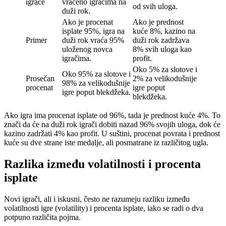
igrače
vraćeno igračima na
od svih uloga.
duži rok.
Ako je procenat
Ako je prednost
isplate 95%, igra na
kuće 8%, kazino na
Primer
duži rok vraća 95%
duži rok zadržava
uloženog novca
8% svih uloga kao
igračima.
profit.
Oko 5% za slotove i
Oko 95% za slotove i
Prosečan
2% za velikodušnije
98% za velikodušnije
procenat
igre poput
igre poput blekdžeka.
blekdžeka.
Ako igra ima procenat isplate od 96%, tada je prednost kuće 4%. To
znači da će na duži rok igrači dobiti nazad 96% svojih uloga, dok će
kazino zadržati 4% kao profit. U suštini, procenat povrata i prednost
kuće su dve strane iste medalje, ali posmatrane iz različitog ugla.
Razlika između volatilnosti i procenta
isplate
Novi igrači, ali i iskusni, često ne razumeju razliku između
volatilnosti igre (volatility) i procenta isplate, iako se radi o dva
potpuno različita pojma.