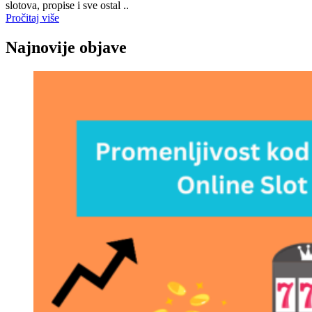
slotova, propise i sve ostal ..
Pročitaj više
Najnovije objave