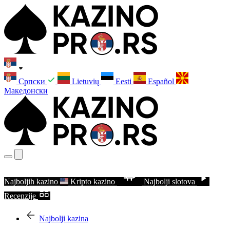
Српски
Lietuvių
Eesti
Español
Македонски
Najboljih kazino
Kripto kazino
Najbolji slotova
Recenzije
Najbolji kazina