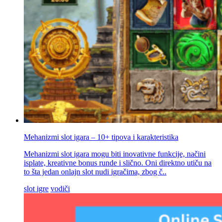
Mehanizmi slot igara – 10+ tipova i karakteristika
Mehanizmi slot igara mogu biti inovativne funkcije, načini
isplate, kreativne bonus runde i slično. Oni direktno utiču na
to šta jedan onlajn slot nudi igračima, zbog č..
slot igre
vodiči