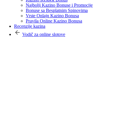
Najbolji Kazino Bonuse i Promocije
Bonuse sa Besplatnim Spinovima
Vrste Onlajn Kazino Bonusa
Pravila Online Kazino Bonusa
Recenzije kazina
Vodič za online slotove