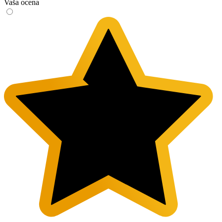
Vaša ocena