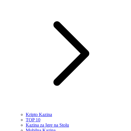
Kripto Kazina
TOP 10
Kazina za Igre na Stolu
Mobilna Kazina