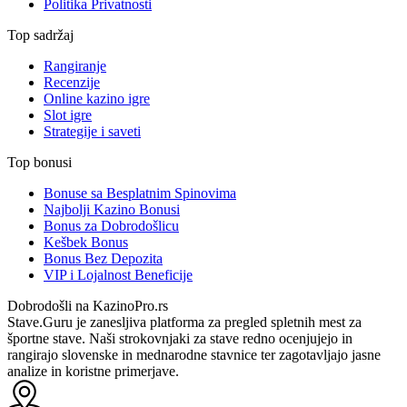
Politika Privatnosti
Top sadržaj
Rangiranje
Recenzije
Online kazino igre
Slot igre
Strategije i saveti
Top bonusi
Bonuse sa Besplatnim Spinovima
Najbolji Kazino Bonusi
Bonus za Dobrodošlicu
Kešbek Bonus
Bonus Bez Depozita
VIP i Lojalnost Beneficije
Dobrodošli na KazinoPro.rs
Stave.Guru je zanesljiva platforma za pregled spletnih mest za
športne stave. Naši strokovnjaki za stave redno ocenjujejo in
rangirajo slovenske in mednarodne stavnice ter zagotavljajo jasne
analize in koristne primerjave.