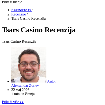
Prikaži manje
KazinoPro.rs
/
Recenzije
/
Tsars Casino Recenzija
Tsars Casino Recenzija
Tsars Casino Recenzija
Autor
Aleksandar Zorlev
22 мај 2026
1 minuta čitanja
Prikaži više 👀