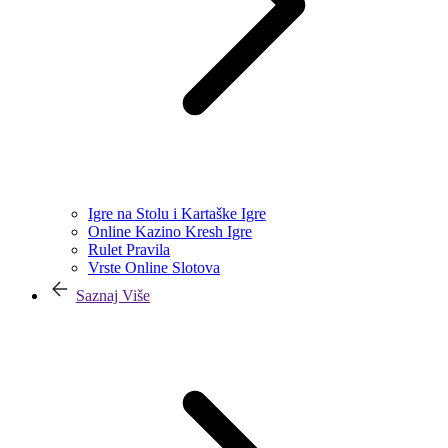
Igre na Stolu i Kartaške Igre
Online Kazino Kresh Igre
Rulet Pravila
Vrste Online Slotova
Saznaj Više