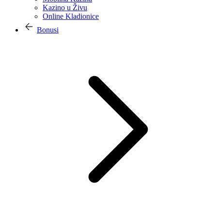
Kazino u Živu
Online Kladionice
Bonusi