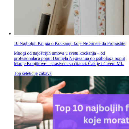
10 Najboljih Knjiga o Kockanju koje Ne Smete da Propustite
Mnogi od najoštrijih umova u svetu kockanja – od
profesionalaca poput Danijela Negreanua do psihologa poput
Marije Konjikove – strastveni su čitaoci. Čak je i čuveni MI..
Top selekcije
zabava