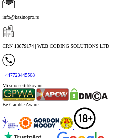
info@kazinopro.rs
CRN 13879174 | WEB CODING SOLUTIONS LTD
+447723445508
Mi smo sertifikovani
Be Gamble Aware