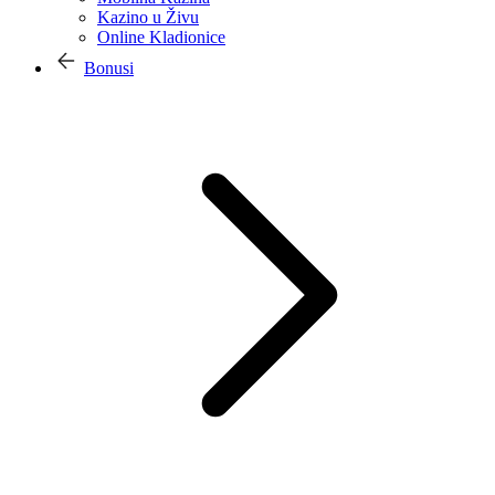
Kazino u Živu
Online Kladionice
Bonusi