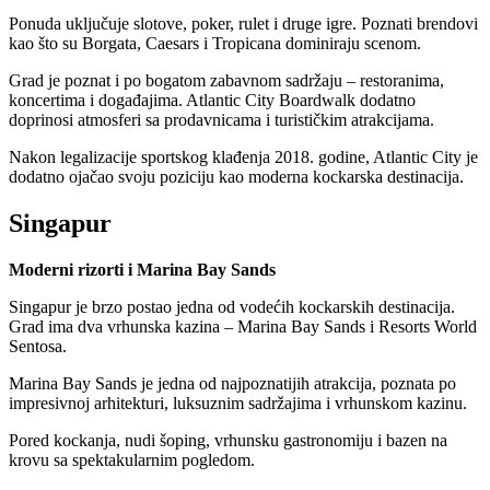
Ponuda uključuje slotove, poker, rulet i druge igre. Poznati brendovi
kao što su Borgata, Caesars i Tropicana dominiraju scenom.
Grad je poznat i po bogatom zabavnom sadržaju – restoranima,
koncertima i događajima. Atlantic City Boardwalk dodatno
doprinosi atmosferi sa prodavnicama i turističkim atrakcijama.
Nakon legalizacije sportskog klađenja 2018. godine, Atlantic City je
dodatno ojačao svoju poziciju kao moderna kockarska destinacija.
Singapur
Moderni rizorti i Marina Bay Sands
Singapur je brzo postao jedna od vodećih kockarskih destinacija.
Grad ima dva vrhunska kazina – Marina Bay Sands i Resorts World
Sentosa.
Marina Bay Sands je jedna od najpoznatijih atrakcija, poznata po
impresivnoj arhitekturi, luksuznim sadržajima i vrhunskom kazinu.
Pored kockanja, nudi šoping, vrhunsku gastronomiju i bazen na
krovu sa spektakularnim pogledom.