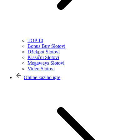
TOP 10
Bonus Buy Slotovi
Džekpot Slotovi
Klasični Slotovi
Megaways Slotovi
Video Slotovi
Online kazino igre