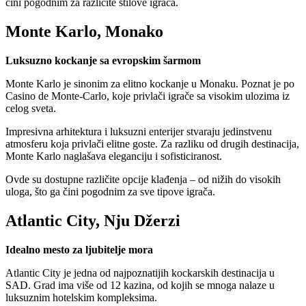
čini pogodnim za različite stilove igrača.
Monte Karlo, Monako
Luksuzno kockanje sa evropskim šarmom
Monte Karlo je sinonim za elitno kockanje u Monaku. Poznat je po
Casino de Monte-Carlo, koje privlači igrače sa visokim ulozima iz
celog sveta.
Impresivna arhitektura i luksuzni enterijer stvaraju jedinstvenu
atmosferu koja privlači elitne goste. Za razliku od drugih destinacija,
Monte Karlo naglašava eleganciju i sofisticiranost.
Ovde su dostupne različite opcije klađenja – od nižih do visokih
uloga, što ga čini pogodnim za sve tipove igrača.
Atlantic City, Nju Džerzi
Idealno mesto za ljubitelje mora
Atlantic City je jedna od najpoznatijih kockarskih destinacija u
SAD. Grad ima više od 12 kazina, od kojih se mnoga nalaze u
luksuznim hotelskim kompleksima.