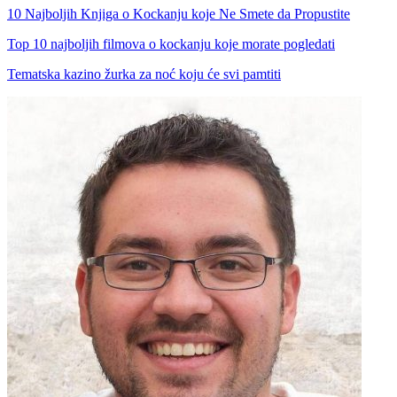
10 Najboljih Knjiga o Kockanju koje Ne Smete da Propustite
Top 10 najboljih filmova o kockanju koje morate pogledati
Tematska kazino žurka za noć koju će svi pamtiti