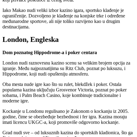
Iako Makao nudi veliki izbor kazino igara, sportsko klađenje je
ograničenije. Dozvoljeno je klađenje na konjske trke i određene
međunarodne sportove, ali nije toliko razvijeno kao u drugim
destinacijama.
London, Engleska
Dom poznatog Hippodrome-a i poker centara
London nudi raznovrsnu kazino scenu sa velikim brojem opcija za
igranje. Među najpoznatijima su Ritz Club, poznat po luksuzu, i
Hippodrome, koji nudi opušteniju atmosferu.
Oba mesta nude igre kao što su rulet, blekdžek i poker. Ostala
popularna kazina uključuju Grosvenor Victoria, poznat po poker
sobama, i Palm Beach Casino, koje kombinuje tradicionalne i
moderne igre.
Kockanje u Londonu regulisano je Zakonom o kockanju iz 2005.
godine, čime se obezbeđuje bezbednost i fer igra. Kazina moraju
imati licencu UKGC-a, koji promoviše odgovorno kockanje.
Grad nudi sve – od luksuznih kazina do sportskih kladionica, što ga