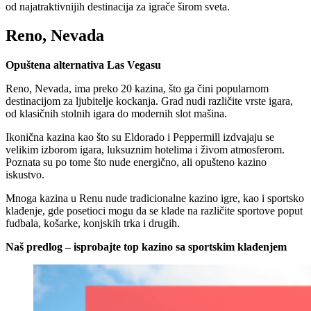
od najatraktivnijih destinacija za igrače širom sveta.
Reno, Nevada
Opuštena alternativa Las Vegasu
Reno, Nevada, ima preko 20 kazina, što ga čini popularnom
destinacijom za ljubitelje kockanja. Grad nudi različite vrste igara,
od klasičnih stolnih igara do modernih slot mašina.
Ikonična kazina kao što su Eldorado i Peppermill izdvajaju se
velikim izborom igara, luksuznim hotelima i živom atmosferom.
Poznata su po tome što nude energično, ali opušteno kazino
iskustvo.
Mnoga kazina u Renu nude tradicionalne kazino igre, kao i sportsko
klađenje, gde posetioci mogu da se klade na različite sportove poput
fudbala, košarke, konjskih trka i drugih.
Naš predlog – isprobajte top kazino sa sportskim klađenjem