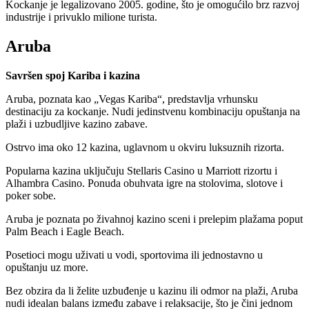
Kockanje je legalizovano 2005. godine, što je omogućilo brz razvoj
industrije i privuklo milione turista.
Aruba
Savršen spoj Kariba i kazina
Aruba, poznata kao „Vegas Kariba“, predstavlja vrhunsku
destinaciju za kockanje. Nudi jedinstvenu kombinaciju opuštanja na
plaži i uzbudljive kazino zabave.
Ostrvo ima oko 12 kazina, uglavnom u okviru luksuznih rizorta.
Popularna kazina uključuju Stellaris Casino u Marriott rizortu i
Alhambra Casino. Ponuda obuhvata igre na stolovima, slotove i
poker sobe.
Aruba je poznata po živahnoj kazino sceni i prelepim plažama poput
Palm Beach i Eagle Beach.
Posetioci mogu uživati u vodi, sportovima ili jednostavno u
opuštanju uz more.
Bez obzira da li želite uzbuđenje u kazinu ili odmor na plaži, Aruba
nudi idealan balans između zabave i relaksacije, što je čini jednom