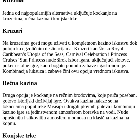
Jedna od najpopularnijih alternativa uključuje kockanje na
kruzerima, rečna kazina i konjske trke.
Kruzeri
Na kruzerima gosti mogu uživati u kompletnom kazino iskustvu dok
putuju ka egzotičnim destinacijama. Kruzeri kao što su Royal
Caribbean’s Utopia of the Seas, Carnival Celebration i Princess
Cruises’ Sun Princess nude širok izbor igara, uključujući slotove,
poker i stolne igre, kao i bogatu ponudu zabave i gastronomije.
Kombinacija luksuza i zabave čini ovu opciju vrednom iskustva.
Rečna kazina
Druga opcija je kockanje na rečnim brodovima, koje pruža poseban,
gotovo istorijski doživljaj igre. Ovakva kazina nalaze se na
lokacijama poput reke Misisipi i drugih plovnih puteva i kombinuju
kazino igre sa jedinstvenom atmosferom boravka na vodi. Nude
opušteniju i slikovitiju atmosferu u odnosu na klasična kazina na
kopnu.
Konjske trke