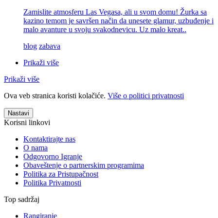
Zamislite atmosferu Las Vegasa, ali u svom domu! Žurka sa
kazino temom je savršen način da unesete glamur, uzbuđenje i
malo avanture u svoju svakodnevicu. Uz malo kreat..
blog
zabava
Prikaži više
Prikaži više
Ova veb stranica koristi kolačiće.
Više o politici privatnosti
Nastavi
Korisni linkovi
Kontaktirajte nas
O nama
Odgovorno Igranje
Obaveštenje o partnerskim programima
Politika za Pristupačnost
Politika Privatnosti
Top sadržaj
Rangiranje