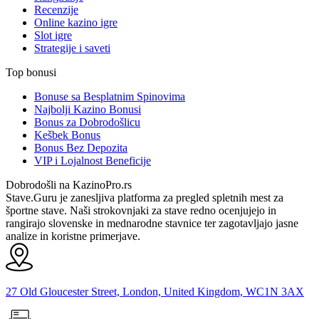
Recenzije
Online kazino igre
Slot igre
Strategije i saveti
Top bonusi
Bonuse sa Besplatnim Spinovima
Najbolji Kazino Bonusi
Bonus za Dobrodošlicu
Kešbek Bonus
Bonus Bez Depozita
VIP i Lojalnost Beneficije
Dobrodošli na KazinoPro.rs
Stave.Guru je zanesljiva platforma za pregled spletnih mest za
športne stave. Naši strokovnjaki za stave redno ocenjujejo in
rangirajo slovenske in mednarodne stavnice ter zagotavljajo jasne
analize in koristne primerjave.
27 Old Gloucester Street, London, United Kingdom, WC1N 3AX