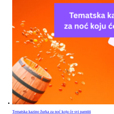
Tematska kazino žurka za noć koju će svi pamtiti