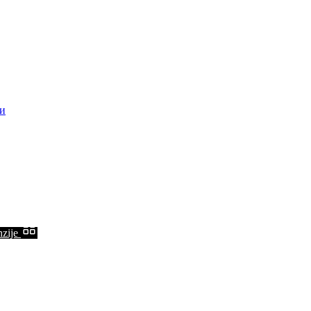
и
zije