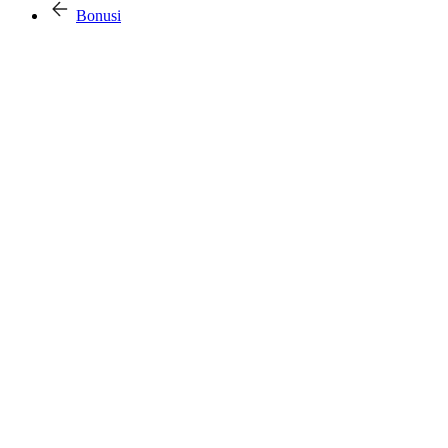
Bonusi