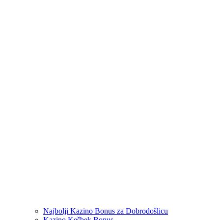
Najbolji Kazino Bonus za Dobrodošlicu
Kazino Kešbek Bonus