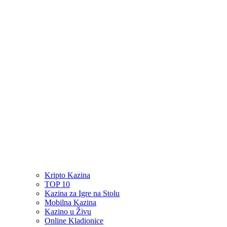
Kripto Kazina
TOP 10
Kazina za Igre na Stolu
Mobilna Kazina
Kazino u Živu
Online Kladionice