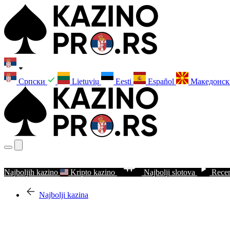
Српски
Lietuvių
Eesti
Español
Македонск
Najboljih kazino
Kripto kazino
Najbolji slotova
Recen
Najbolji kazina