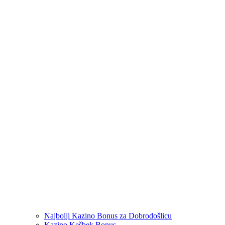
Najbolji Kazino Bonus za Dobrodošlicu
Kazino Kešbek Bonus