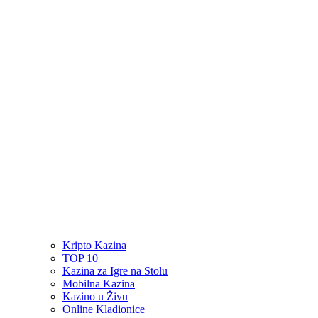
Kripto Kazina
TOP 10
Kazina za Igre na Stolu
Mobilna Kazina
Kazino u Živu
Online Kladionice