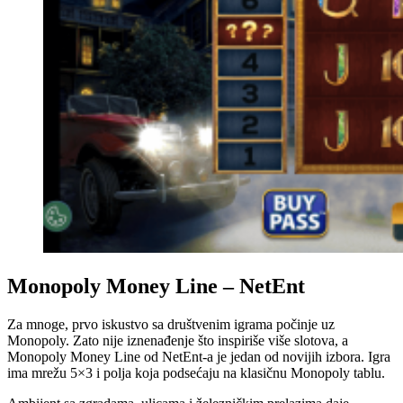
Monopoly Money Line – NetEnt
Za mnoge, prvo iskustvo sa društvenim igrama počinje uz
Monopoly. Zato nije iznenađenje što inspiriše više slotova, a
Monopoly Money Line od NetEnt-a je jedan od novijih izbora. Igra
ima mrežu 5×3 i polja koja podsećaju na klasičnu Monopoly tablu.