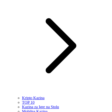
Kripto Kazina
TOP 10
Kazina za Igre na Stolu
Mobilna Kazina