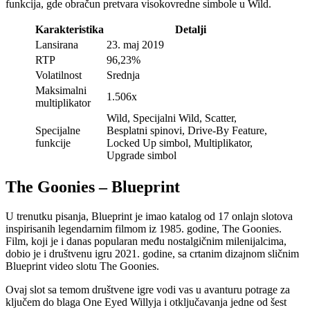
funkcija, gde obračun pretvara visokovredne simbole u Wild.
Karakteristika
Detalji
Lansirana
23. maj 2019
RTP
96,23%
Volatilnost
Srednja
Maksimalni
1.506x
multiplikator
Wild, Specijalni Wild, Scatter,
Specijalne
Besplatni spinovi, Drive-By Feature,
funkcije
Locked Up simbol, Multiplikator,
Upgrade simbol
The Goonies – Blueprint
U trenutku pisanja, Blueprint je imao katalog od 17 onlajn slotova
inspirisanih legendarnim filmom iz 1985. godine, The Goonies.
Film, koji je i danas popularan među nostalgičnim milenijalcima,
dobio je i društvenu igru 2021. godine, sa crtanim dizajnom sličnim
Blueprint video slotu The Goonies.
Ovaj slot sa temom društvene igre vodi vas u avanturu potrage za
ključem do blaga One Eyed Willyja i otključavanja jedne od šest