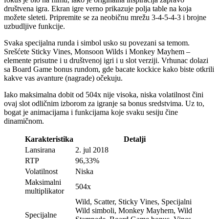
društvena igra. Ekran igre verno prikazuje polja table na koja
možete sleteti. Pripremite se za neobičnu mrežu 3-4-5-4-3 i brojne
uzbudljive funkcije.
Svaka specijalna runda i simbol usko su povezani sa temom.
Srešćete Sticky Vines, Monsoon Wilds i Monkey Mayhem –
elemente prisutne i u društvenoj igri i u slot verziji. Vrhunac dolazi
sa Board Game bonus rundom, gde bacate kockice kako biste otkrili
kakve vas avanture (nagrade) očekuju.
Iako maksimalna dobit od 504x nije visoka, niska volatilnost čini
ovaj slot odličnim izborom za igranje sa bonus sredstvima. Uz to,
bogat je animacijama i funkcijama koje svaku sesiju čine
dinamičnom.
Karakteristika
Detalji
Lansirana
2. jul 2018
RTP
96,33%
Volatilnost
Niska
Maksimalni
504x
multiplikator
Wild, Scatter, Sticky Vines, Specijalni
Wild simboli, Monkey Mayhem, Wild
Specijalne