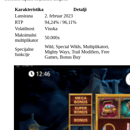
Karakteristika
Detalji
Lansirana
2. februar 2023
RTP
94,24% / 96,11%
Volatilnost
Visoka
Maksimalni
50.000x
multiplikator
Wild, Special Wilds, Multiplikatori,
Specijalne
Mighty Ways, Trail Modifiers, Free
funkcije
Games, Bonus Buy