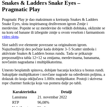
Snakes & Ladders Snake Eyes –
Pragmatic Play
Pragmatic Play je dao maksimum u kreiranju Snakes & Ladders
Snake Eyes, slota inspirisanog društvenom igrom Zmije i
merdevine. Popnite se uz merdevine do velikih dobitaka, okliznite se
na koru od banane ili izbegnite zmije u ovom veselom i šarmantnom
video slotu
.
Slot sadrži sve elemente povezane sa originalnom igrom.
Najuzbudljiviji deo počinje kada dobijete 3–5 Scatter simbola i
aktivirate Snakes & Ladders bonus rundu. Tada se prikazuje
prepoznatljiva tabla 12×12 sa zmijama, merdevinama, bananama,
novčanim nagradama i multiplikatorima.
Umesto besplatnih spinova, dobijate bacanja kockica u bonus rundi.
Sakupljate multiplikatore i novčane nagrade na određenim poljima, a
dolazak do kraja otključava 1.000x multiplikator. Postoji i skrivena
rope charmer funkcija koja vas pomera dalje po tabli.
Karakteristika
Detalji
Lansirana
21. novembar 2022
RTP
96,08%