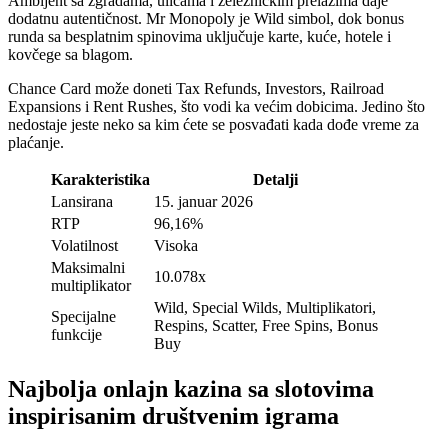
Ambijent sa zgradama, ulicama i železničkim prelazima daje
dodatnu autentičnost. Mr Monopoly je Wild simbol, dok bonus
runda sa besplatnim spinovima uključuje karte, kuće, hotele i
kovčege sa blagom.
Chance Card može doneti Tax Refunds, Investors, Railroad
Expansions i Rent Rushes, što vodi ka većim dobicima. Jedino što
nedostaje jeste neko sa kim ćete se posvađati kada dođe vreme za
plaćanje.
Karakteristika
Detalji
Lansirana
15. januar 2026
RTP
96,16%
Volatilnost
Visoka
Maksimalni
10.078x
multiplikator
Wild, Special Wilds, Multiplikatori,
Specijalne
Respins, Scatter, Free Spins, Bonus
funkcije
Buy
Najbolja onlajn kazina sa slotovima
inspirisanim društvenim igrama