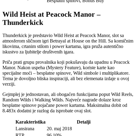
Besplatni spinovi, Bonus Buy
Wild Heist at Peacock Manor –
Thunderkick
Thunderkick je predstavio Wild Heist at Peacock Manor, slot sa
atmosferom sličnom igri Betrayal at House on the Hill. Sa komičnim
likovima, crtanim stilom i power kartama, igra pruža autentično
iskustvo za ljubitelje društvenih igara.
Priča prati grupu provalnika koji pokušavaju da upadnu u Peacock
Manor. Nakon uspeha (Mystery Feature), koriste karte kao
specijalne moći – besplatne spinove, Wild simbole i multiplikatore.
Tema je dovoljno bliska inspiraciji, ali bez elemenata izdaje u ovoj
verziji.
Gejmplej je jednostavan, ali obogaćen funkcijama poput Wild Reels,
Random Wilds i Walking Wilds. Najveće nagrade dolaze kroz
besplatne spinove pojačane power kartama. Maksimalna dobit od
8.483x dodatni je razlog da isprobate ovaj slot.
Karakteristika
Detalji
Lansirana
20. maj 2018
RTP
96,10%