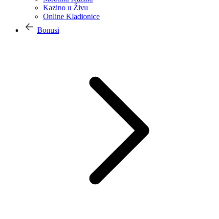
Kazino u Živu
Online Kladionice
Bonusi